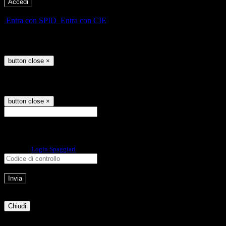
-
Entra con SPID
Entra con CIE
Seleziona utente
button close
×
Recupero password
button close
×
E-mail
Verrà inviato un messaggio
all'indirizzo indicato con le istruzioni necessarie.
Non hai una e-mail associata al nome utente? Effettua il reset della password
tramite la
Login Spaggiari
E-mail inviata, si prega di controllare la casella di posta elettronica!
Errore
Chiudi
Successo