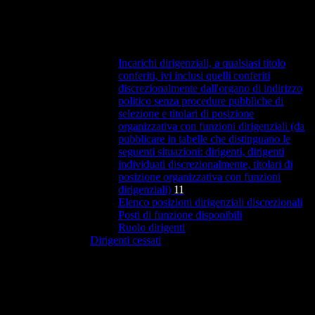
Incarichi dirigenziali, a qualsiasi titolo
conferiti, ivi inclusi quelli conferiti
discrezionalmente dall'organo di indirizzo
politico senza procedure pubbliche di
selezione e titolari di posizione
organizzativa con funzioni dirigenziali (da
pubblicare in tabelle che distinguano le
seguenti situazioni: dirigenti, dirigenti
individuati discrezionalmente, titolari di
posizione organizzativa con funzioni
dirigenziali)
11
Elenco posizioni dirigenziali discrezionali
Posti di funzione disponibili
Ruolo dirigenti
Dirigenti cessati