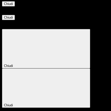
Chiudi
Informazione
Chiudi
Attendere...
Attendere il completamento dell'operazione...
Chiudi
Chiudi
Conferma