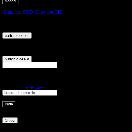
-
Entra con SPID
Entra con CIE
Seleziona utente
button close
×
Recupero password
button close
×
E-mail
Verrà inviato un messaggio
all'indirizzo indicato con le istruzioni necessarie.
Non hai una e-mail associata al nome utente? Effettua il reset della password
tramite la
Login Spaggiari
E-mail inviata, si prega di controllare la casella di posta elettronica!
Errore
Chiudi
Successo