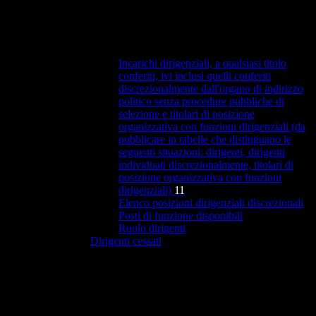
Incarichi dirigenziali, a qualsiasi titolo
conferiti, ivi inclusi quelli conferiti
discrezionalmente dall'organo di indirizzo
politico senza procedure pubbliche di
selezione e titolari di posizione
organizzativa con funzioni dirigenziali (da
pubblicare in tabelle che distinguano le
seguenti situazioni: dirigenti, dirigenti
individuati discrezionalmente, titolari di
posizione organizzativa con funzioni
dirigenziali)
11
Elenco posizioni dirigenziali discrezionali
Posti di funzione disponibili
Ruolo dirigenti
Dirigenti cessati