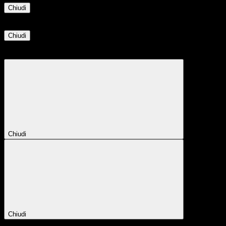
Chiudi
Informazione
Chiudi
Attendere...
Attendere il completamento dell'operazione...
Chiudi
Chiudi
Conferma