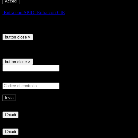
-
Entra con SPID
Entra con CIE
Seleziona utente
button close
×
Recupero password
button close
×
E-mail
Verrà inviato un messaggio all'indirizz
Non hai una e-mail associata al nome utente? Effettua il reset della password tram
E-mail inviata, si prega di controllare la casella di posta elettronica!
Errore
Chiudi
Successo
Chiudi
Informazione