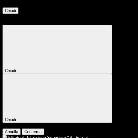
Chiudi
Attendere...
Attendere il completamento dell'operazione...
Chiudi
Chiudi
Conferma
Annulla
Conferma