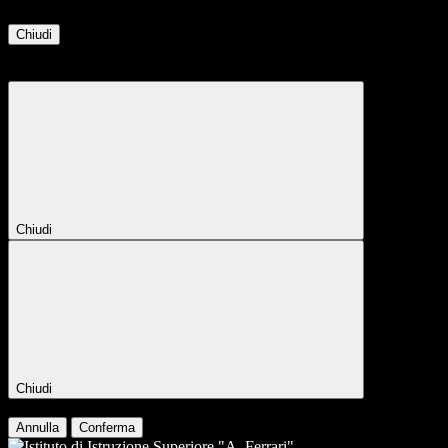
Chiudi
Attendere...
Attendere il completamento dell'operazione...
Chiudi
Chiudi
Conferma
Annulla
Conferma