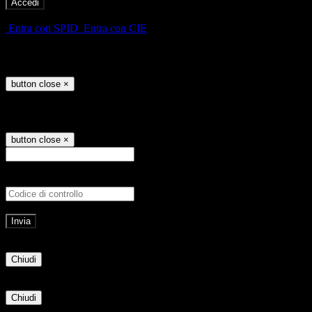
-
Entra con SPID
Entra con CIE
Seleziona utente
button close
×
Recupero password
button close
×
E-mail
Verrà inviato un messaggio all'indirizz
Non hai una e-mail associata al nome utente? Effettua il reset della password tram
E-mail inviata, si prega di controllare la casella di posta elettronica!
Errore
Chiudi
Successo
Chiudi
Informazione