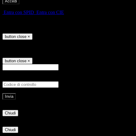
-
Entra con SPID
Entra con CIE
Seleziona utente
button close
×
Recupero password
button close
×
E-mail
Verrà inviato un messaggio all'indirizz
Non hai una e-mail associata al nome utente? Effettua il reset della password tram
E-mail inviata, si prega di controllare la casella di posta elettronica!
Errore
Chiudi
Successo
Chiudi
Informazione