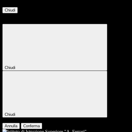
Chiudi
Attendere...
Attendere il completamento dell'operazione...
Chiudi
Chiudi
Conferma
Annulla
Conferma