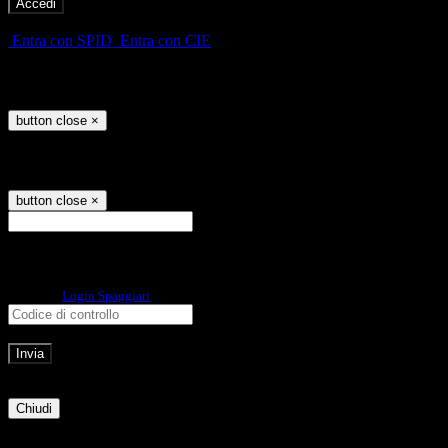
-
Entra con SPID
Entra con CIE
Seleziona utente
button close
×
Recupero password
button close
×
E-mail
Verrà inviato un messaggio
all'indirizzo indicato con le istruzioni necessarie.
Non hai una e-mail associata al nome utente? Effettua il reset della password
tramite la
Login Spaggiari
E-mail inviata, si prega di controllare la casella di posta elettronica!
Errore
Chiudi
Successo