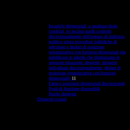
Incarichi dirigenziali, a qualsiasi titolo
conferiti, ivi inclusi quelli conferiti
discrezionalmente dall'organo di indirizzo
politico senza procedure pubbliche di
selezione e titolari di posizione
organizzativa con funzioni dirigenziali (da
pubblicare in tabelle che distinguano le
seguenti situazioni: dirigenti, dirigenti
individuati discrezionalmente, titolari di
posizione organizzativa con funzioni
dirigenziali)
11
Elenco posizioni dirigenziali discrezionali
Posti di funzione disponibili
Ruolo dirigenti
Dirigenti cessati