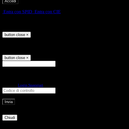
-
Entra con SPID
Entra con CIE
Seleziona utente
button close
×
Recupero password
button close
×
E-mail
Verrà inviato un messaggio
all'indirizzo indicato con le istruzioni necessarie.
Non hai una e-mail associata al nome utente? Effettua il reset della password
tramite la
Login Spaggiari
E-mail inviata, si prega di controllare la casella di posta elettronica!
Errore
Chiudi
Successo