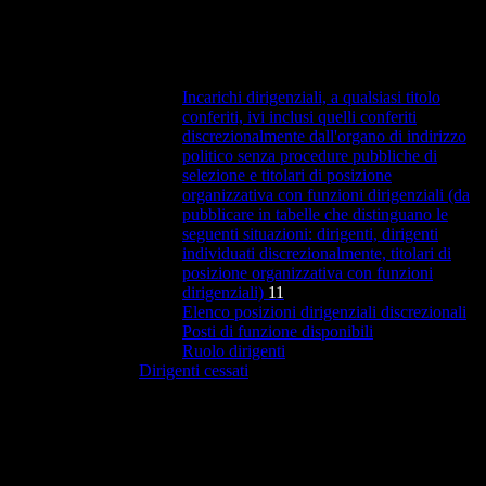
Incarichi dirigenziali, a qualsiasi titolo
conferiti, ivi inclusi quelli conferiti
discrezionalmente dall'organo di indirizzo
politico senza procedure pubbliche di
selezione e titolari di posizione
organizzativa con funzioni dirigenziali (da
pubblicare in tabelle che distinguano le
seguenti situazioni: dirigenti, dirigenti
individuati discrezionalmente, titolari di
posizione organizzativa con funzioni
dirigenziali)
11
Elenco posizioni dirigenziali discrezionali
Posti di funzione disponibili
Ruolo dirigenti
Dirigenti cessati