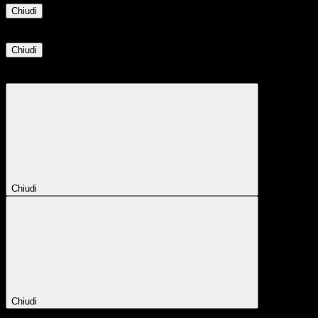
Chiudi
Informazione
Chiudi
Attendere...
Attendere il completamento dell'operazione...
Chiudi
Chiudi
Conferma