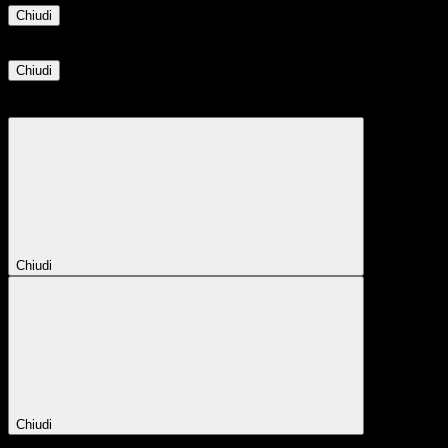
Chiudi
Informazione
Chiudi
Attendere...
Attendere il completamento dell'operazione...
Chiudi
Chiudi
Conferma