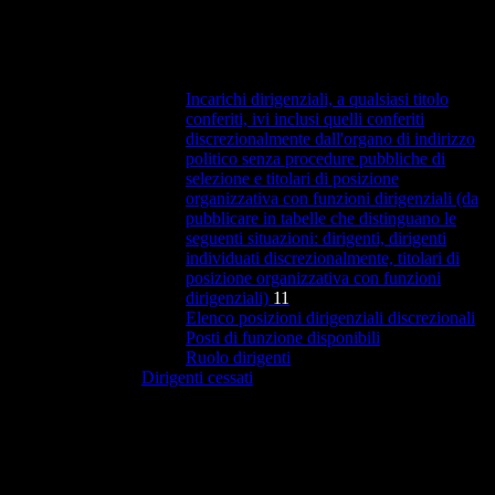
Incarichi dirigenziali, a qualsiasi titolo
conferiti, ivi inclusi quelli conferiti
discrezionalmente dall'organo di indirizzo
politico senza procedure pubbliche di
selezione e titolari di posizione
organizzativa con funzioni dirigenziali (da
pubblicare in tabelle che distinguano le
seguenti situazioni: dirigenti, dirigenti
individuati discrezionalmente, titolari di
posizione organizzativa con funzioni
dirigenziali)
11
Elenco posizioni dirigenziali discrezionali
Posti di funzione disponibili
Ruolo dirigenti
Dirigenti cessati