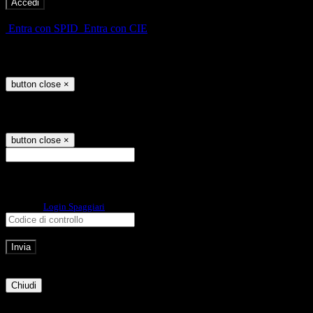
-
Entra con SPID
Entra con CIE
Seleziona utente
button close
×
Recupero password
button close
×
E-mail
Verrà inviato un messaggio
all'indirizzo indicato con le istruzioni necessarie.
Non hai una e-mail associata al nome utente? Effettua il reset della password
tramite la
Login Spaggiari
E-mail inviata, si prega di controllare la casella di posta elettronica!
Errore
Chiudi
Successo