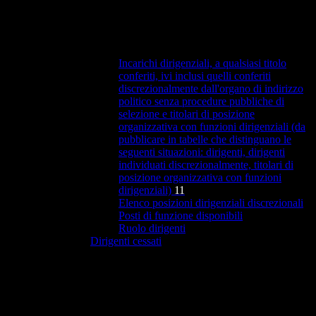
Incarichi dirigenziali, a qualsiasi titolo
conferiti, ivi inclusi quelli conferiti
discrezionalmente dall'organo di indirizzo
politico senza procedure pubbliche di
selezione e titolari di posizione
organizzativa con funzioni dirigenziali (da
pubblicare in tabelle che distinguano le
seguenti situazioni: dirigenti, dirigenti
individuati discrezionalmente, titolari di
posizione organizzativa con funzioni
dirigenziali)
11
Elenco posizioni dirigenziali discrezionali
Posti di funzione disponibili
Ruolo dirigenti
Dirigenti cessati