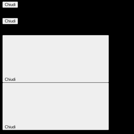
Chiudi
Informazione
Chiudi
Attendere...
Attendere il completamento dell'operazione...
Chiudi
Chiudi
Conferma