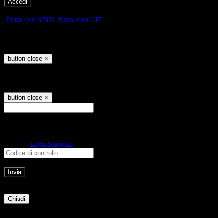
-
Entra con SPID
Entra con CIE
Seleziona utente
button close
×
Recupero password
button close
×
E-mail
Verrà inviato un messaggio
all'indirizzo indicato con le istruzioni necessarie.
Non hai una e-mail associata al nome utente? Effettua il reset della password
tramite la
Login Spaggiari
E-mail inviata, si prega di controllare la casella di posta elettronica!
Errore
Chiudi
Successo