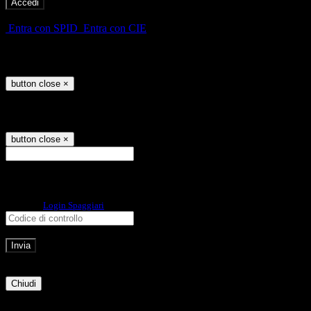
-
Entra con SPID
Entra con CIE
Seleziona utente
button close
×
Recupero password
button close
×
E-mail
Verrà inviato un messaggio
all'indirizzo indicato con le istruzioni necessarie.
Non hai una e-mail associata al nome utente? Effettua il reset della password
tramite la
Login Spaggiari
E-mail inviata, si prega di controllare la casella di posta elettronica!
Errore
Chiudi
Successo