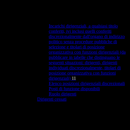
Incarichi dirigenziali, a qualsiasi titolo
conferiti, ivi inclusi quelli conferiti
discrezionalmente dall'organo di indirizzo
politico senza procedure pubbliche di
selezione e titolari di posizione
organizzativa con funzioni dirigenziali (da
pubblicare in tabelle che distinguano le
seguenti situazioni: dirigenti, dirigenti
individuati discrezionalmente, titolari di
posizione organizzativa con funzioni
dirigenziali)
11
Elenco posizioni dirigenziali discrezionali
Posti di funzione disponibili
Ruolo dirigenti
Dirigenti cessati