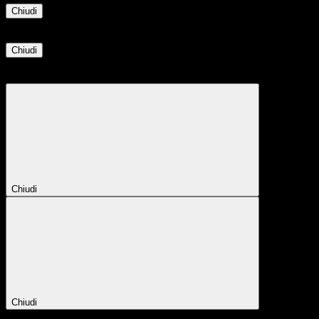
Chiudi
Informazione
Chiudi
Attendere...
Attendere il completamento dell'operazione...
Chiudi
Chiudi
Conferma