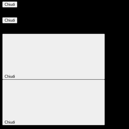
Chiudi
Informazione
Chiudi
Attendere...
Attendere il completamento dell'operazione...
Chiudi
Chiudi
Conferma