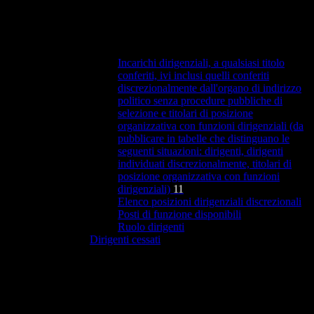
Incarichi dirigenziali, a qualsiasi titolo
conferiti, ivi inclusi quelli conferiti
discrezionalmente dall'organo di indirizzo
politico senza procedure pubbliche di
selezione e titolari di posizione
organizzativa con funzioni dirigenziali (da
pubblicare in tabelle che distinguano le
seguenti situazioni: dirigenti, dirigenti
individuati discrezionalmente, titolari di
posizione organizzativa con funzioni
dirigenziali)
11
Elenco posizioni dirigenziali discrezionali
Posti di funzione disponibili
Ruolo dirigenti
Dirigenti cessati