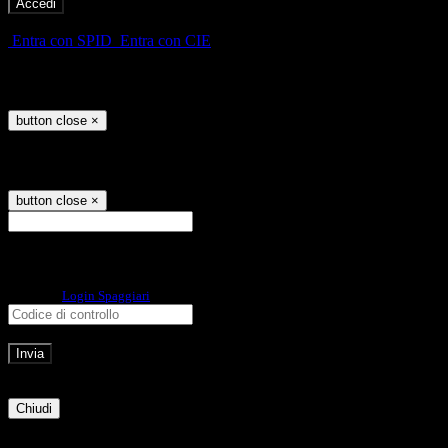
-
Entra con SPID
Entra con CIE
Seleziona utente
button close
×
Recupero password
button close
×
E-mail
Verrà inviato un messaggio
all'indirizzo indicato con le istruzioni necessarie.
Non hai una e-mail associata al nome utente? Effettua il reset della password
tramite la
Login Spaggiari
E-mail inviata, si prega di controllare la casella di posta elettronica!
Errore
Chiudi
Successo