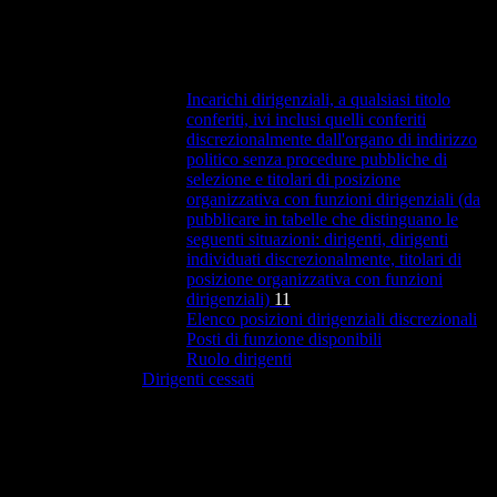
Incarichi dirigenziali, a qualsiasi titolo
conferiti, ivi inclusi quelli conferiti
discrezionalmente dall'organo di indirizzo
politico senza procedure pubbliche di
selezione e titolari di posizione
organizzativa con funzioni dirigenziali (da
pubblicare in tabelle che distinguano le
seguenti situazioni: dirigenti, dirigenti
individuati discrezionalmente, titolari di
posizione organizzativa con funzioni
dirigenziali)
11
Elenco posizioni dirigenziali discrezionali
Posti di funzione disponibili
Ruolo dirigenti
Dirigenti cessati