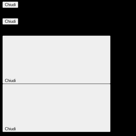
Chiudi
Informazione
Chiudi
Attendere...
Attendere il completamento dell'operazione...
Chiudi
Chiudi
Conferma