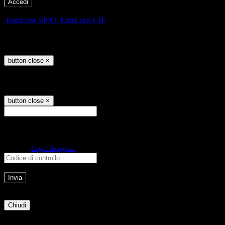
-
Entra con SPID
Entra con CIE
Seleziona utente
button close
×
Recupero password
button close
×
E-mail
Verrà inviato un messaggio
all'indirizzo indicato con le istruzioni necessarie.
Non hai una e-mail associata al nome utente? Effettua il reset della password
tramite la
Login Spaggiari
E-mail inviata, si prega di controllare la casella di posta elettronica!
Errore
Chiudi
Successo