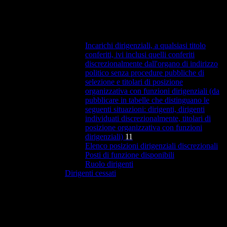
Incarichi dirigenziali, a qualsiasi titolo
conferiti, ivi inclusi quelli conferiti
discrezionalmente dall'organo di indirizzo
politico senza procedure pubbliche di
selezione e titolari di posizione
organizzativa con funzioni dirigenziali (da
pubblicare in tabelle che distinguano le
seguenti situazioni: dirigenti, dirigenti
individuati discrezionalmente, titolari di
posizione organizzativa con funzioni
dirigenziali)
11
Elenco posizioni dirigenziali discrezionali
Posti di funzione disponibili
Ruolo dirigenti
Dirigenti cessati