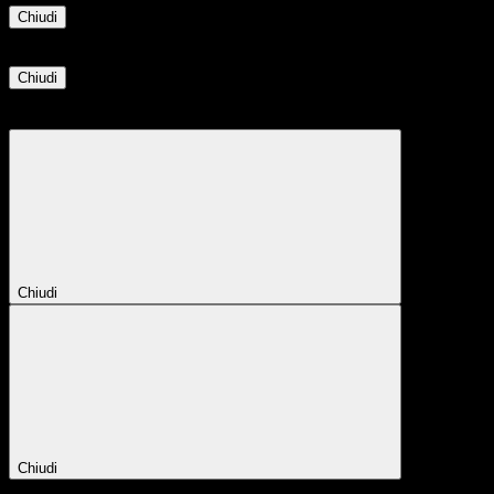
Chiudi
Informazione
Chiudi
Attendere...
Attendere il completamento dell'operazione...
Chiudi
Chiudi
Conferma