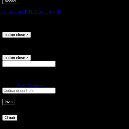
-
Entra con SPID
Entra con CIE
Seleziona utente
button close
×
Recupero password
button close
×
E-mail
Verrà inviato un messaggio
all'indirizzo indicato con le istruzioni necessarie.
Non hai una e-mail associata al nome utente? Effettua il reset della password
tramite la
Login Spaggiari
E-mail inviata, si prega di controllare la casella di posta elettronica!
Errore
Chiudi
Successo