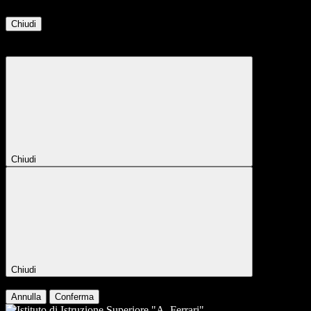
Chiudi
Attendere...
Attendere il completamento dell'operazione...
Chiudi
Chiudi
Conferma
Annulla
Conferma