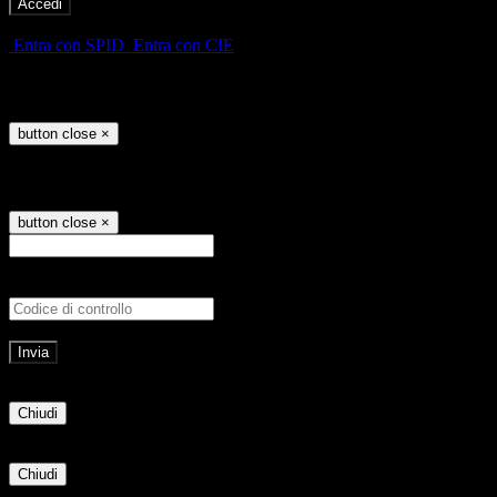
-
Entra con SPID
Entra con CIE
Seleziona utente
button close
×
Recupero password
button close
×
E-mail
Verrà inviato un messaggio all'indirizz
Non hai una e-mail associata al nome utente? Effettua il reset della password tram
E-mail inviata, si prega di controllare la casella di posta elettronica!
Errore
Chiudi
Successo
Chiudi
Informazione