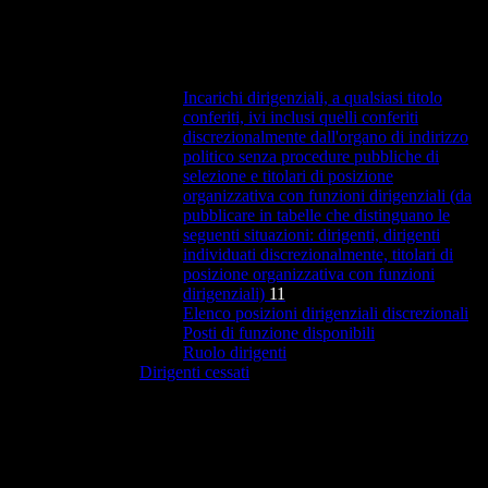
Incarichi dirigenziali, a qualsiasi titolo
conferiti, ivi inclusi quelli conferiti
discrezionalmente dall'organo di indirizzo
politico senza procedure pubbliche di
selezione e titolari di posizione
organizzativa con funzioni dirigenziali (da
pubblicare in tabelle che distinguano le
seguenti situazioni: dirigenti, dirigenti
individuati discrezionalmente, titolari di
posizione organizzativa con funzioni
dirigenziali)
11
Elenco posizioni dirigenziali discrezionali
Posti di funzione disponibili
Ruolo dirigenti
Dirigenti cessati