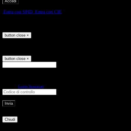
-
Entra con SPID
Entra con CIE
Seleziona utente
button close
×
Recupero password
button close
×
E-mail
Verrà inviato un messaggio
all'indirizzo indicato con le istruzioni necessarie.
Non hai una e-mail associata al nome utente? Effettua il reset della password
tramite la
Login Spaggiari
E-mail inviata, si prega di controllare la casella di posta elettronica!
Errore
Chiudi
Successo