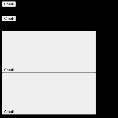
Chiudi
Informazione
Chiudi
Attendere...
Attendere il completamento dell'operazione...
Chiudi
Chiudi
Conferma