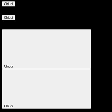
Chiudi
Informazione
Chiudi
Attendere...
Attendere il completamento dell'operazione...
Chiudi
Chiudi
Conferma