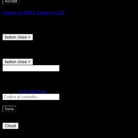
-
Entra con SPID
Entra con CIE
Seleziona utente
button close
×
Recupero password
button close
×
E-mail
Verrà inviato un messaggio
all'indirizzo indicato con le istruzioni necessarie.
Non hai una e-mail associata al nome utente? Effettua il reset della password
tramite la
Login Spaggiari
E-mail inviata, si prega di controllare la casella di posta elettronica!
Errore
Chiudi
Successo