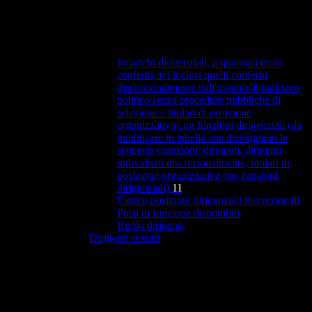
Incarichi dirigenziali, a qualsiasi titolo
conferiti, ivi inclusi quelli conferiti
discrezionalmente dall'organo di indirizzo
politico senza procedure pubbliche di
selezione e titolari di posizione
organizzativa con funzioni dirigenziali (da
pubblicare in tabelle che distinguano le
seguenti situazioni: dirigenti, dirigenti
individuati discrezionalmente, titolari di
posizione organizzativa con funzioni
dirigenziali)
11
Elenco posizioni dirigenziali discrezionali
Posti di funzione disponibili
Ruolo dirigenti
Dirigenti cessati