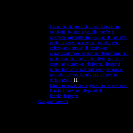
Incarichi dirigenziali, a qualsiasi titolo
conferiti, ivi inclusi quelli conferiti
discrezionalmente dall'organo di indirizzo
politico senza procedure pubbliche di
selezione e titolari di posizione
organizzativa con funzioni dirigenziali (da
pubblicare in tabelle che distinguano le
seguenti situazioni: dirigenti, dirigenti
individuati discrezionalmente, titolari di
posizione organizzativa con funzioni
dirigenziali)
11
Elenco posizioni dirigenziali discrezionali
Posti di funzione disponibili
Ruolo dirigenti
Dirigenti cessati