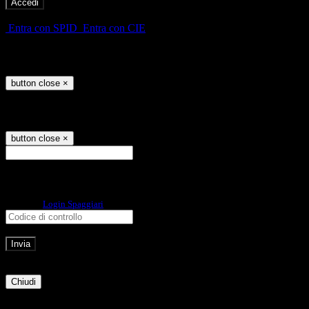
-
Entra con SPID
Entra con CIE
Seleziona utente
button close
×
Recupero password
button close
×
E-mail
Verrà inviato un messaggio
all'indirizzo indicato con le istruzioni necessarie.
Non hai una e-mail associata al nome utente? Effettua il reset della password
tramite la
Login Spaggiari
E-mail inviata, si prega di controllare la casella di posta elettronica!
Errore
Chiudi
Successo