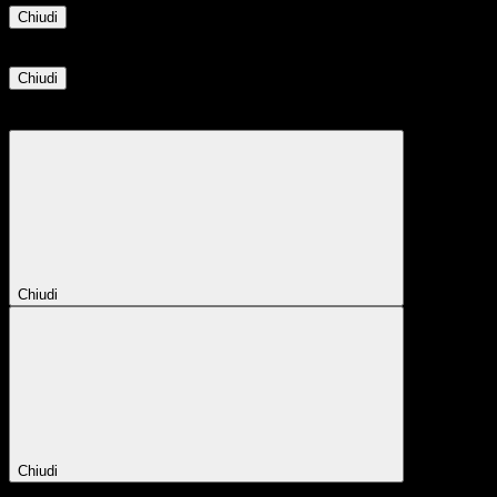
Chiudi
Informazione
Chiudi
Attendere...
Attendere il completamento dell'operazione...
Chiudi
Chiudi
Conferma