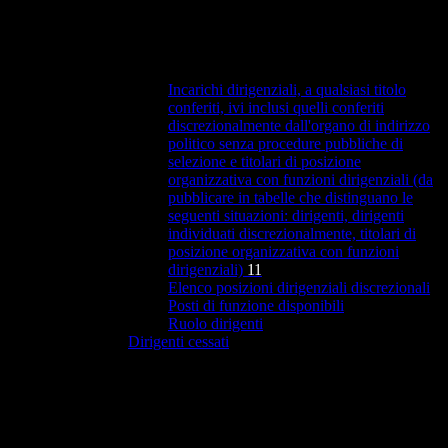
Incarichi dirigenziali, a qualsiasi titolo
conferiti, ivi inclusi quelli conferiti
discrezionalmente dall'organo di indirizzo
politico senza procedure pubbliche di
selezione e titolari di posizione
organizzativa con funzioni dirigenziali (da
pubblicare in tabelle che distinguano le
seguenti situazioni: dirigenti, dirigenti
individuati discrezionalmente, titolari di
posizione organizzativa con funzioni
dirigenziali)
11
Elenco posizioni dirigenziali discrezionali
Posti di funzione disponibili
Ruolo dirigenti
Dirigenti cessati