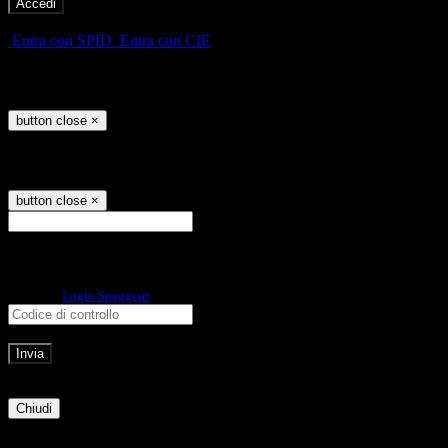
-
Entra con SPID
Entra con CIE
Seleziona utente
button close
×
Recupero password
button close
×
E-mail
Verrà inviato un messaggio
all'indirizzo indicato con le istruzioni necessarie.
Non hai una e-mail associata al nome utente? Effettua il reset della password
tramite la
Login Spaggiari
E-mail inviata, si prega di controllare la casella di posta elettronica!
Errore
Chiudi
Successo