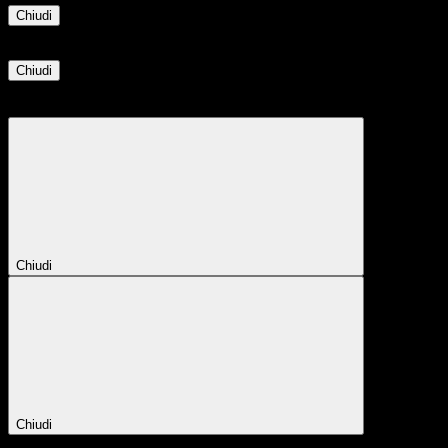
Chiudi
Informazione
Chiudi
Attendere...
Attendere il completamento dell'operazione...
Chiudi
Chiudi
Conferma