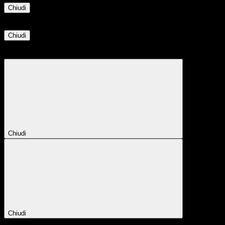
Chiudi
Informazione
Chiudi
Attendere...
Attendere il completamento dell'operazione...
Chiudi
Chiudi
Conferma