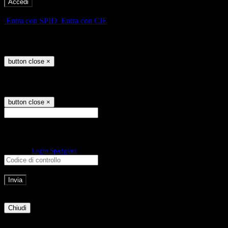
-
Entra con SPID
Entra con CIE
Seleziona utente
button close
×
Recupero password
button close
×
E-mail
Verrà inviato un messaggio
all'indirizzo indicato con le istruzioni necessarie.
Non hai una e-mail associata al nome utente? Effettua il reset della password
tramite la
Login Spaggiari
E-mail inviata, si prega di controllare la casella di posta elettronica!
Errore
Chiudi
Successo