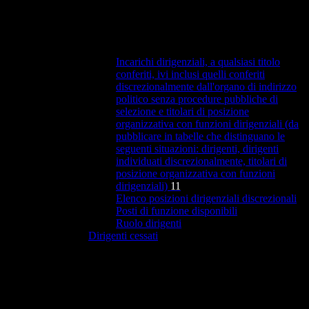
Incarichi dirigenziali, a qualsiasi titolo
conferiti, ivi inclusi quelli conferiti
discrezionalmente dall'organo di indirizzo
politico senza procedure pubbliche di
selezione e titolari di posizione
organizzativa con funzioni dirigenziali (da
pubblicare in tabelle che distinguano le
seguenti situazioni: dirigenti, dirigenti
individuati discrezionalmente, titolari di
posizione organizzativa con funzioni
dirigenziali)
11
Elenco posizioni dirigenziali discrezionali
Posti di funzione disponibili
Ruolo dirigenti
Dirigenti cessati