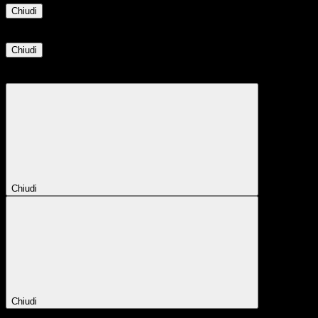
Chiudi
Informazione
Chiudi
Attendere...
Attendere il completamento dell'operazione...
Chiudi
Chiudi
Conferma