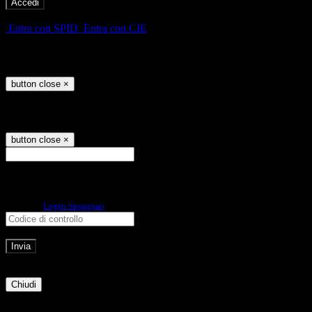
-
Entra con SPID
Entra con CIE
Seleziona utente
button close
×
Recupero password
button close
×
E-mail
Verrà inviato un messaggio
all'indirizzo indicato con le istruzioni necessarie.
Non hai una e-mail associata al nome utente? Effettua il reset della password
tramite la
Login Spaggiari
E-mail inviata, si prega di controllare la casella di posta elettronica!
Errore
Chiudi
Successo