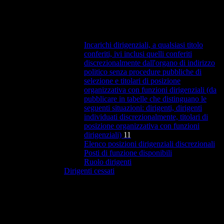
Incarichi dirigenziali, a qualsiasi titolo
conferiti, ivi inclusi quelli conferiti
discrezionalmente dall'organo di indirizzo
politico senza procedure pubbliche di
selezione e titolari di posizione
organizzativa con funzioni dirigenziali (da
pubblicare in tabelle che distinguano le
seguenti situazioni: dirigenti, dirigenti
individuati discrezionalmente, titolari di
posizione organizzativa con funzioni
dirigenziali)
11
Elenco posizioni dirigenziali discrezionali
Posti di funzione disponibili
Ruolo dirigenti
Dirigenti cessati