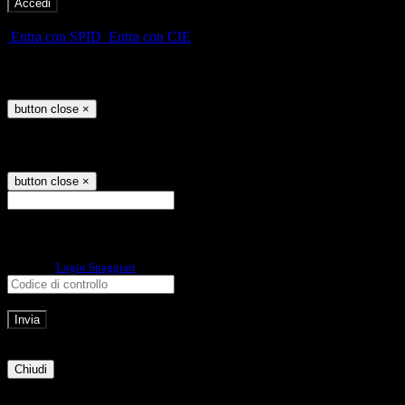
-
Entra con SPID
Entra con CIE
Seleziona utente
button close
×
Recupero password
button close
×
E-mail
Verrà inviato un messaggio
all'indirizzo indicato con le istruzioni necessarie.
Non hai una e-mail associata al nome utente? Effettua il reset della password
tramite la
Login Spaggiari
E-mail inviata, si prega di controllare la casella di posta elettronica!
Errore
Chiudi
Successo