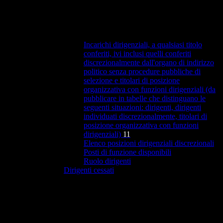
Incarichi dirigenziali, a qualsiasi titolo
conferiti, ivi inclusi quelli conferiti
discrezionalmente dall'organo di indirizzo
politico senza procedure pubbliche di
selezione e titolari di posizione
organizzativa con funzioni dirigenziali (da
pubblicare in tabelle che distinguano le
seguenti situazioni: dirigenti, dirigenti
individuati discrezionalmente, titolari di
posizione organizzativa con funzioni
dirigenziali)
11
Elenco posizioni dirigenziali discrezionali
Posti di funzione disponibili
Ruolo dirigenti
Dirigenti cessati