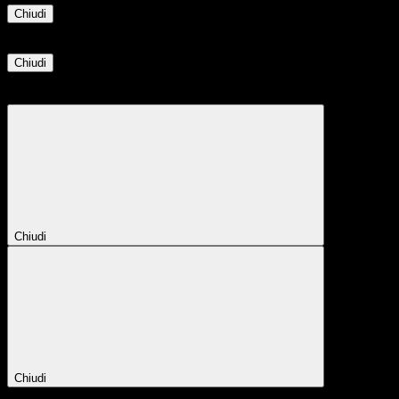
Chiudi
Informazione
Chiudi
Attendere...
Attendere il completamento dell'operazione...
Chiudi
Chiudi
Conferma