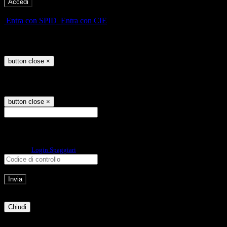
-
Entra con SPID
Entra con CIE
Seleziona utente
button close
×
Recupero password
button close
×
E-mail
Verrà inviato un messaggio
all'indirizzo indicato con le istruzioni necessarie.
Non hai una e-mail associata al nome utente? Effettua il reset della password
tramite la
Login Spaggiari
E-mail inviata, si prega di controllare la casella di posta elettronica!
Errore
Chiudi
Successo