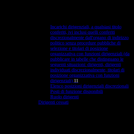
Incarichi dirigenziali, a qualsiasi titolo
conferiti, ivi inclusi quelli conferiti
discrezionalmente dall'organo di indirizzo
politico senza procedure pubbliche di
selezione e titolari di posizione
organizzativa con funzioni dirigenziali (da
pubblicare in tabelle che distinguano le
seguenti situazioni: dirigenti, dirigenti
individuati discrezionalmente, titolari di
posizione organizzativa con funzioni
dirigenziali)
11
Elenco posizioni dirigenziali discrezionali
Posti di funzione disponibili
Ruolo dirigenti
Dirigenti cessati