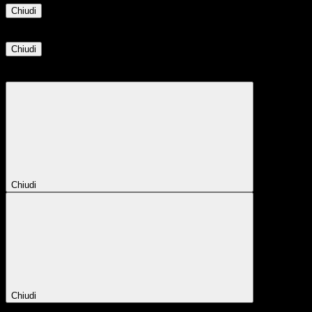
Chiudi
Informazione
Chiudi
Attendere...
Attendere il completamento dell'operazione...
Chiudi
Chiudi
Conferma