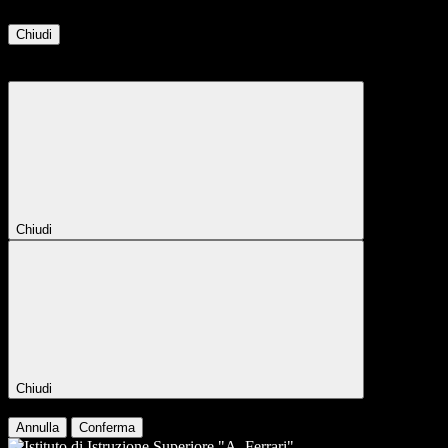
Chiudi
Attendere...
Attendere il completamento dell'operazione...
Chiudi
Chiudi
Conferma
Annulla
Conferma