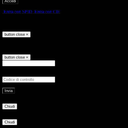
-
Entra con SPID
Entra con CIE
Seleziona utente
button close
×
Recupero password
button close
×
E-mail
Verrà inviato un messaggio all'indirizz
Non hai una e-mail associata al nome utente? Effettua il reset della password tram
E-mail inviata, si prega di controllare la casella di posta elettronica!
Errore
Chiudi
Successo
Chiudi
Informazione