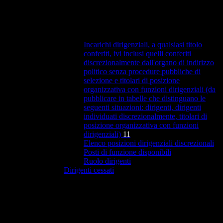
Incarichi dirigenziali, a qualsiasi titolo
conferiti, ivi inclusi quelli conferiti
discrezionalmente dall'organo di indirizzo
politico senza procedure pubbliche di
selezione e titolari di posizione
organizzativa con funzioni dirigenziali (da
pubblicare in tabelle che distinguano le
seguenti situazioni: dirigenti, dirigenti
individuati discrezionalmente, titolari di
posizione organizzativa con funzioni
dirigenziali)
11
Elenco posizioni dirigenziali discrezionali
Posti di funzione disponibili
Ruolo dirigenti
Dirigenti cessati