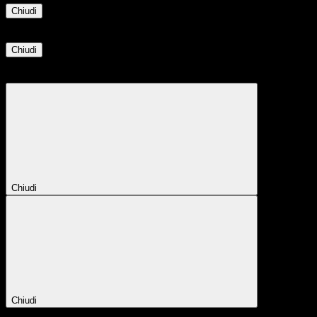
Chiudi
Informazione
Chiudi
Attendere...
Attendere il completamento dell'operazione...
Chiudi
Chiudi
Conferma