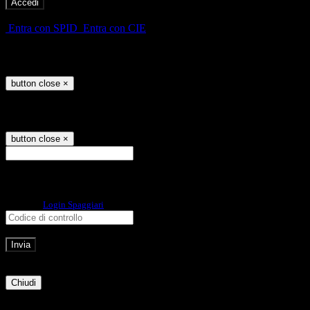
-
Entra con SPID
Entra con CIE
Seleziona utente
button close
×
Recupero password
button close
×
E-mail
Verrà inviato un messaggio
all'indirizzo indicato con le istruzioni necessarie.
Non hai una e-mail associata al nome utente? Effettua il reset della password
tramite la
Login Spaggiari
E-mail inviata, si prega di controllare la casella di posta elettronica!
Errore
Chiudi
Successo