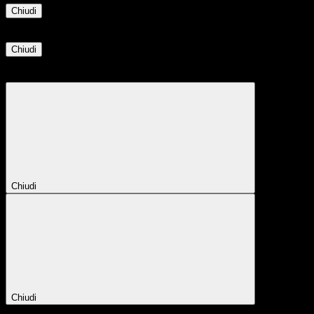
Chiudi
Informazione
Chiudi
Attendere...
Attendere il completamento dell'operazione...
Chiudi
Chiudi
Conferma