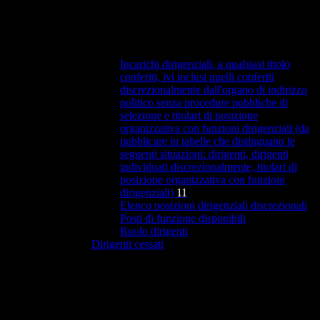
Incarichi dirigenziali, a qualsiasi titolo
conferiti, ivi inclusi quelli conferiti
discrezionalmente dall'organo di indirizzo
politico senza procedure pubbliche di
selezione e titolari di posizione
organizzativa con funzioni dirigenziali (da
pubblicare in tabelle che distinguano le
seguenti situazioni: dirigenti, dirigenti
individuati discrezionalmente, titolari di
posizione organizzativa con funzioni
dirigenziali)
11
Elenco posizioni dirigenziali discrezionali
Posti di funzione disponibili
Ruolo dirigenti
Dirigenti cessati