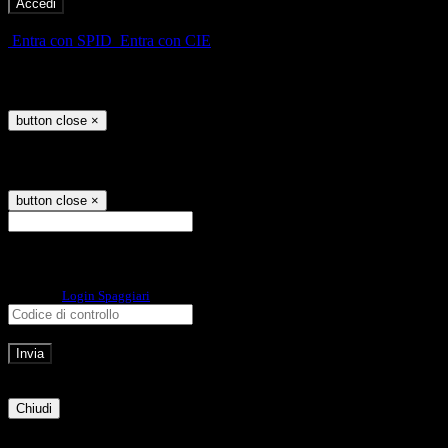
-
Entra con SPID
Entra con CIE
Seleziona utente
button close
×
Recupero password
button close
×
E-mail
Verrà inviato un messaggio
all'indirizzo indicato con le istruzioni necessarie.
Non hai una e-mail associata al nome utente? Effettua il reset della password
tramite la
Login Spaggiari
E-mail inviata, si prega di controllare la casella di posta elettronica!
Errore
Chiudi
Successo