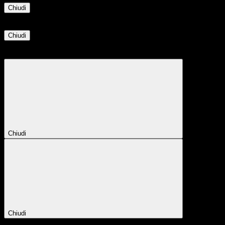
Chiudi
Informazione
Chiudi
Attendere...
Attendere il completamento dell'operazione...
Chiudi
Chiudi
Conferma