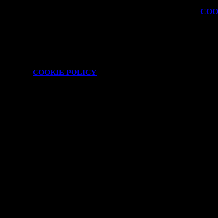
kie necessari al funzionamento ed utili alle finalità illustrate nella
COO
attaforma e non è possibile disabilitarli.
isionare la
COOKIE POLICY
.
 È possibile consultare l'elenco nella pagina della cookie policy.