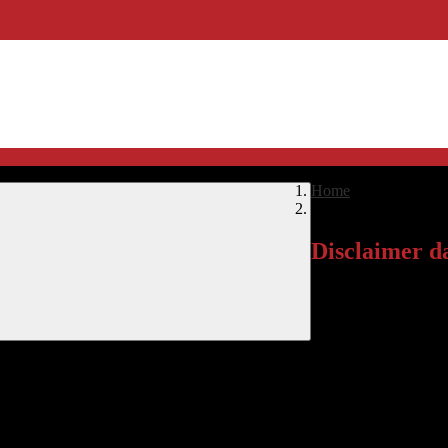
Home
>
Disclaimer dati perso
Disclaimer da
In un’ottica di massim
documento Gruppo Spag
contrattuali intercor
Superiore "A. Ferr
internet denominata "
PrimaVisioneWeb
" (di seguito l’"
Applicazione
")
l trattamento. Pertanto, per ogni ulteriore informazione in merito al trat
ento dei dati personali ex art. 13 del GDPR, l’utente-soggetto interessato 
A. resta, in ogni caso, a disposizione dell’utente-soggetto interessato pe