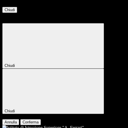
Chiudi
Attendere...
Attendere il completamento dell'operazione...
Chiudi
Chiudi
Conferma
Annulla
Conferma