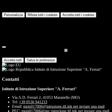
Questo sito o gli strumenti terzi da questo utilizzati si avvalgono di coo
Personalizza
Rifiuta tutti
i cookies
Accetta tutti
i cookies
Gestione cookie
In questa schermata è possibile scegliere quali cookie consentire.
I cookie necessari sono quelli che consentono il funzionamento della pi
Per conoscere quali sono i cookie necessari al funzionamento potete v
Cookie necessari per il funzionamento
I cookie necessari per il funzionamento non possono essere disabilitati.
Accetta tutti
Salva le preferenze
Istituto di Istruzione Superiore "A. Ferrari"
Contatti
Istituto di Istruzione Superiore "A. Ferrari"
Via A.D. Ferrari 2, 41053 Maranello (MO)
Tel:
+39 0536 941233
Email:
mois017006@istruzione.it
Link per inviare una mail
PEC:
mois017006@pec.istruzione.it
Link per inviare una mail