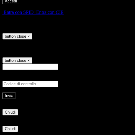
-
Entra con SPID
Entra con CIE
Seleziona utente
button close
×
Recupero password
button close
×
E-mail
Verrà inviato un messaggio all'indirizz
Non hai una e-mail associata al nome utente? Effettua il reset della password tram
E-mail inviata, si prega di controllare la casella di posta elettronica!
Errore
Chiudi
Successo
Chiudi
Informazione