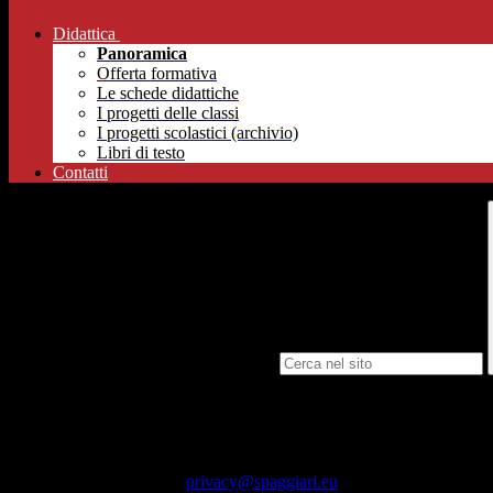
Didattica
Panoramica
Offerta formativa
Le schede didattiche
I progetti delle classi
I progetti scolastici (archivio)
Libri di testo
Contatti
Campo di ricerca per le pagine del sito
dell’utente-soggetto interessato all’interno della presente piattaforma 
del trattamento designato ai sensi dell’art. 28 del GDPR dal titolare de
dell’Applicazione, ivi incluso il rilascio dell’informativa per il trattam
proprio istituto scolastico di riferimento. Gruppo Spaggiari Parma S.p.
seguente indirizzo e-mail
privacy@spaggiari.eu
.