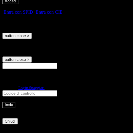
-
Entra con SPID
Entra con CIE
Seleziona utente
button close
×
Recupero password
button close
×
E-mail
Verrà inviato un messaggio
all'indirizzo indicato con le istruzioni necessarie.
Non hai una e-mail associata al nome utente? Effettua il reset della password
tramite la
Login Spaggiari
E-mail inviata, si prega di controllare la casella di posta elettronica!
Errore
Chiudi
Successo