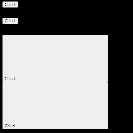
Chiudi
Informazione
Chiudi
Attendere...
Attendere il completamento dell'operazione...
Chiudi
Chiudi
Conferma