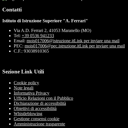
Contatti
Istituto di Istruzione Superiore "A. Ferrari"
Via A.D. Ferrari 2, 41053 Maranello (MO)
Tel:
+39 0536 941233
Email:
mois017006@istruzione.it
Link per inviare una mail
PEC:
mois017006@pec.istruzione.it
Link per inviare una mail
C.F.: 93038910365
Sezione Link Utili
Cookie policy
Note legali
Informativa Privacy
Ufficio Relazioni con il Pubblico
Dichiarazione di accessibilità
Obiettivi di accessibilità
Whistleblowing
Gestione consensi cookie
Amministrazione trasparente