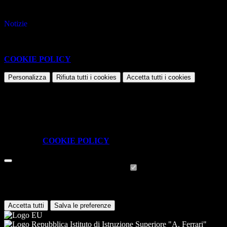
e a quelle realizzate nelle singole classi.
Notizie
Questo sito o gli strumenti terzi da questo utilizzati si avvalgono di
cookie necessari al funzionamento ed utili alle finalità illustrate nella
COOKIE POLICY
.
Personalizza
Rifiuta tutti
i cookies
Accetta tutti
i cookies
Gestione cookie
In questa schermata è possibile scegliere quali cookie consentire.
I cookie necessari sono quelli che consentono il funzionamento della
piattaforma e non è possibile disabilitarli.
Per conoscere quali sono i cookie necessari al funzionamento potete
visionare la
COOKIE POLICY
.
Cookie necessari per il funzionamento
I cookie necessari per il funzionamento non possono essere
disabilitati. È possibile consultare l'elenco nella pagina della cookie
policy.
Accetta tutti
Salva le preferenze
Istituto di Istruzione Superiore "A. Ferrari"