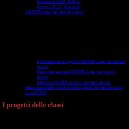
Settembre 2022, Belgio
Giugno 2023, Romania
GENER-iamo un mondo nuovo
Presentazione progetto GENER-iamo un mondo
nuovo
Rassegna stampa GENER-iamo un mondo
nuovo
Replica GENER-iamo un mondo nuovo
Piano nazionale per la scuola digitale: Input/Output in
area STEM
I progetti delle classi
In questa sezione è data evidenza a tutte le attività progettuali attuate
dall’Istituto.
Navigando il menù laterale è possibile accedere alle attività generali