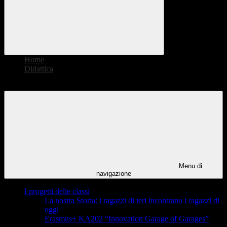
Home
>
Didattica
>
I progetti delle classi
Menu di
navigazione
I progetti delle classi
La nostra Storia: i ragazzi di ieri incontrano i ragazzi di
oggi
Erasmus+ KA202 “Innovation Garage of Garages”