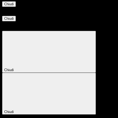
Chiudi
Informazione
Chiudi
Attendere...
Attendere il completamento dell'operazione...
Chiudi
Chiudi
Conferma