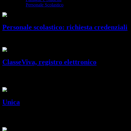
Personale Scolastico
Personale scolastico: richiesta credenziali
Richiesta credenziali di accesso.
ClasseViva, registro elettronico
Piattaforma online per controllare l'andamento scolastico degli
studenti.
Unica
Piattaforma del Ministero dell’Istruzione e del Merito che raccoglie
strumenti e risorse utili per gli studenti e le famiglie.