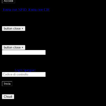
-
Entra con SPID
Entra con CIE
Seleziona utente
button close
×
Recupero password
button close
×
E-mail
Verrà inviato un messaggio
all'indirizzo indicato con le istruzioni necessarie.
Non hai una e-mail associata al nome utente? Effettua il reset della password
tramite la
Login Spaggiari
E-mail inviata, si prega di controllare la casella di posta elettronica!
Errore
Chiudi
Successo