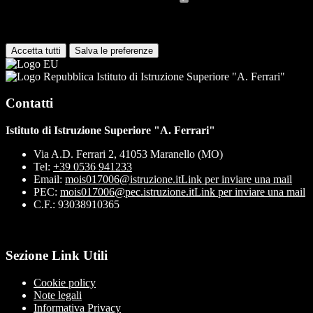
I cookie necessari per il funzionamento non possono essere
disabilitati. È possibile consultare l'elenco nella pagina della cookie
policy.
Accetta tutti
Salva le preferenze
Istituto di Istruzione Superiore "A. Ferrari"
Contatti
Istituto di Istruzione Superiore "A. Ferrari"
Via A.D. Ferrari 2, 41053 Maranello (MO)
Tel:
+39 0536 941233
Email:
mois017006@istruzione.it
Link per inviare una mail
PEC:
mois017006@pec.istruzione.it
Link per inviare una mail
C.F.: 93038910365
Sezione Link Utili
Cookie policy
Note legali
Informativa Privacy