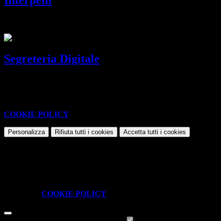
Gestione degli interpelli (ex MAD)
Segreteria Digitale
Servizio per la dematerializzazione della segreteria.
Questo sito o gli strumenti terzi da questo utilizzati si avvalgono di
cookie necessari al funzionamento ed utili alle finalità illustrate nella
COOKIE POLICY
.
Personalizza
Rifiuta tutti
i cookies
Accetta tutti
i cookies
Gestione cookie
In questa schermata è possibile scegliere quali cookie consentire.
I cookie necessari sono quelli che consentono il funzionamento della
piattaforma e non è possibile disabilitarli.
Per conoscere quali sono i cookie necessari al funzionamento potete
visionare la
COOKIE POLICY
.
Cookie necessari per il funzionamento