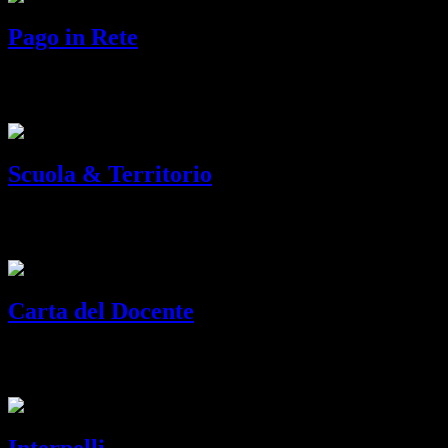
Pago in Rete
Piattaforma per i pagamenti telematici del Ministero dell'Istruzione e
del Merito.
Scuola & Territorio
Piattaforma online per la gestione dei PTCO e dei percorsi formativi
sulla sicurezza.
Carta del Docente
Carta elettronica per l'aggiornamento e la formazione dei docenti di
ruolo delle istituzioni scolastiche.
Interpelli