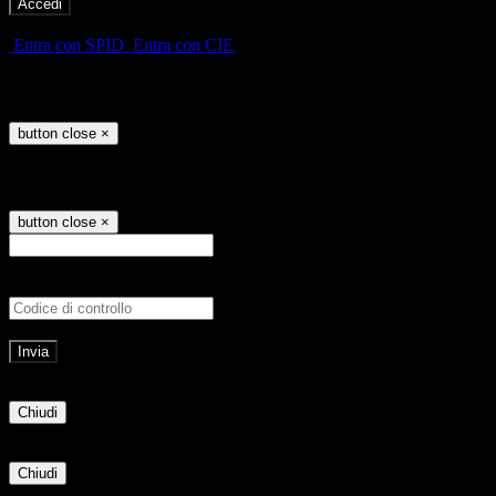
-
Entra con SPID
Entra con CIE
Seleziona utente
button close
×
Recupero password
button close
×
E-mail
Verrà inviato un messaggio all'indirizz
Non hai una e-mail associata al nome utente? Effettua il reset della password tram
E-mail inviata, si prega di controllare la casella di posta elettronica!
Errore
Chiudi
Successo
Chiudi
Informazione