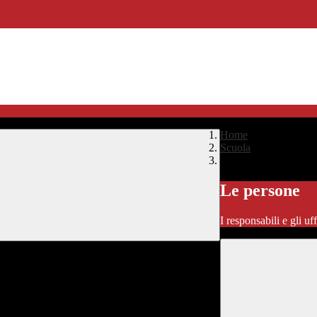
Home
>
Scuola
>
Le persone
Le persone
I responsabili e gli uf