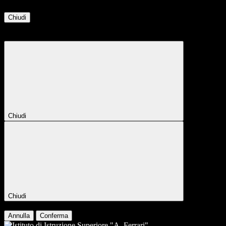
Chiudi
Attendere...
Attendere il completamento dell'operazione...
Chiudi
Chiudi
Conferma
Annulla
Conferma