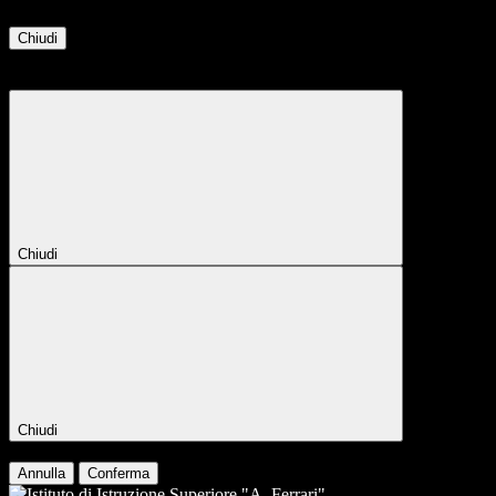
Chiudi
Attendere...
Attendere il completamento dell'operazione...
Chiudi
Chiudi
Conferma
Annulla
Conferma