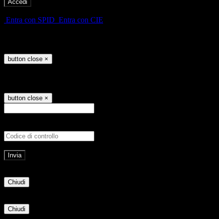
-
Entra con SPID
Entra con CIE
Seleziona utente
button close
×
Recupero password
button close
×
E-mail
Verrà inviato un messaggio all'indirizz
Non hai una e-mail associata al nome utente? Effettua il reset della password tram
E-mail inviata, si prega di controllare la casella di posta elettronica!
Errore
Chiudi
Successo
Chiudi
Informazione