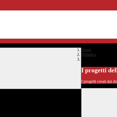
Home
>
Didattica
>
I progetti delle classi
I progetti del
I progetti creati dai d