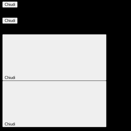
Chiudi
Informazione
Chiudi
Attendere...
Attendere il completamento dell'operazione...
Chiudi
Chiudi
Conferma