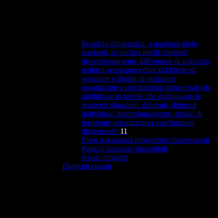
Incarichi dirigenziali, a qualsiasi titolo
conferiti, ivi inclusi quelli conferiti
discrezionalmente dall'organo di indirizzo
politico senza procedure pubbliche di
selezione e titolari di posizione
organizzativa con funzioni dirigenziali (da
pubblicare in tabelle che distinguano le
seguenti situazioni: dirigenti, dirigenti
individuati discrezionalmente, titolari di
posizione organizzativa con funzioni
dirigenziali)
11
Elenco posizioni dirigenziali discrezionali
Posti di funzione disponibili
Ruolo dirigenti
Dirigenti cessati