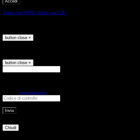
-
Entra con SPID
Entra con CIE
Seleziona utente
button close
×
Recupero password
button close
×
E-mail
Verrà inviato un messaggio
all'indirizzo indicato con le istruzioni necessarie.
Non hai una e-mail associata al nome utente? Effettua il reset della password
tramite la
Login Spaggiari
E-mail inviata, si prega di controllare la casella di posta elettronica!
Errore
Chiudi
Successo