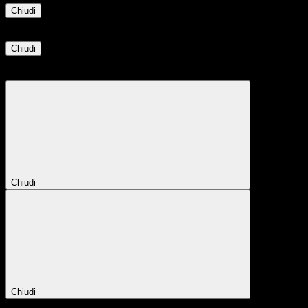
Chiudi
Informazione
Chiudi
Attendere...
Attendere il completamento dell'operazione...
Chiudi
Chiudi
Conferma