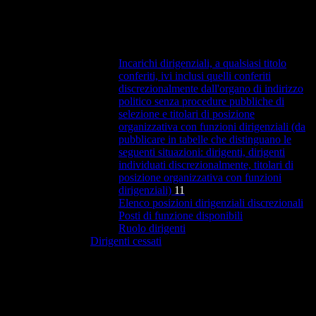
Incarichi dirigenziali, a qualsiasi titolo
conferiti, ivi inclusi quelli conferiti
discrezionalmente dall'organo di indirizzo
politico senza procedure pubbliche di
selezione e titolari di posizione
organizzativa con funzioni dirigenziali (da
pubblicare in tabelle che distinguano le
seguenti situazioni: dirigenti, dirigenti
individuati discrezionalmente, titolari di
posizione organizzativa con funzioni
dirigenziali)
11
Elenco posizioni dirigenziali discrezionali
Posti di funzione disponibili
Ruolo dirigenti
Dirigenti cessati