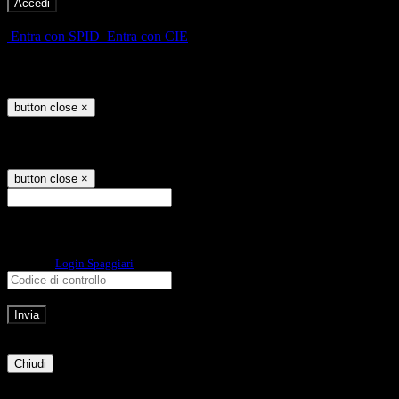
-
Entra con SPID
Entra con CIE
Seleziona utente
button close
×
Recupero password
button close
×
E-mail
Verrà inviato un messaggio
all'indirizzo indicato con le istruzioni necessarie.
Non hai una e-mail associata al nome utente? Effettua il reset della password
tramite la
Login Spaggiari
E-mail inviata, si prega di controllare la casella di posta elettronica!
Errore
Chiudi
Successo