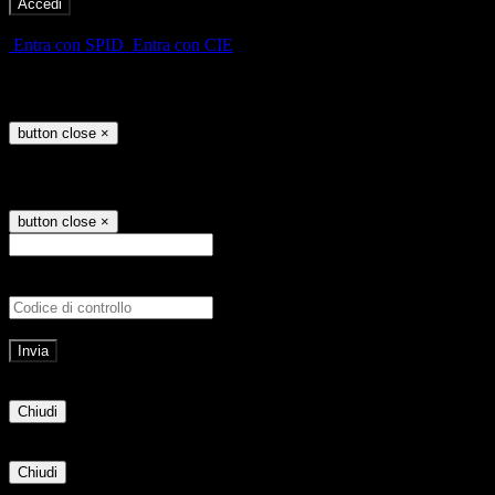
-
Entra con SPID
Entra con CIE
Seleziona utente
button close
×
Recupero password
button close
×
E-mail
Verrà inviato un messaggio all'indirizz
Non hai una e-mail associata al nome utente? Effettua il reset della password tram
E-mail inviata, si prega di controllare la casella di posta elettronica!
Errore
Chiudi
Successo
Chiudi
Informazione