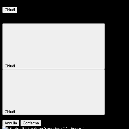
Chiudi
Attendere...
Attendere il completamento dell'operazione...
Chiudi
Chiudi
Conferma
Annulla
Conferma