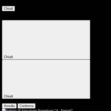
Chiudi
Attendere...
Attendere il completamento dell'operazione...
Chiudi
Chiudi
Conferma
Annulla
Conferma