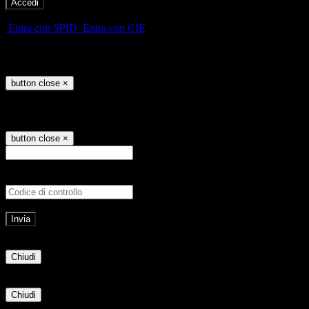
-
Entra con SPID
Entra con CIE
Seleziona utente
button close
×
Recupero password
button close
×
E-mail
Verrà inviato un messaggio all'indirizz
Non hai una e-mail associata al nome utente? Effettua il reset della password tram
E-mail inviata, si prega di controllare la casella di posta elettronica!
Errore
Chiudi
Successo
Chiudi
Informazione