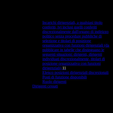
Incarichi dirigenziali, a qualsiasi titolo
conferiti, ivi inclusi quelli conferiti
discrezionalmente dall'organo di indirizzo
politico senza procedure pubbliche di
selezione e titolari di posizione
organizzativa con funzioni dirigenziali (da
pubblicare in tabelle che distinguano le
seguenti situazioni: dirigenti, dirigenti
individuati discrezionalmente, titolari di
posizione organizzativa con funzioni
dirigenziali)
11
Elenco posizioni dirigenziali discrezionali
Posti di funzione disponibili
Ruolo dirigenti
Dirigenti cessati