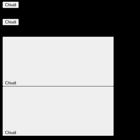
Chiudi
Informazione
Chiudi
Attendere...
Attendere il completamento dell'operazione...
Chiudi
Chiudi
Conferma