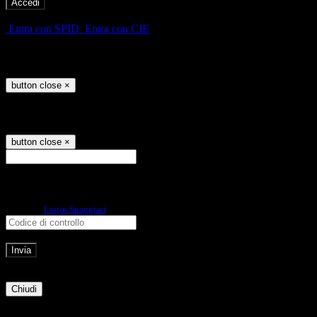
-
Entra con SPID
Entra con CIE
Seleziona utente
button close
×
Recupero password
button close
×
E-mail
Verrà inviato un messaggio
all'indirizzo indicato con le istruzioni necessarie.
Non hai una e-mail associata al nome utente? Effettua il reset della password
tramite la
Login Spaggiari
E-mail inviata, si prega di controllare la casella di posta elettronica!
Errore
Chiudi
Successo