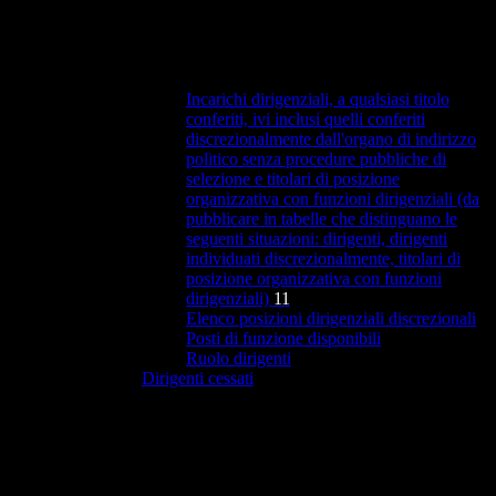
Incarichi dirigenziali, a qualsiasi titolo
conferiti, ivi inclusi quelli conferiti
discrezionalmente dall'organo di indirizzo
politico senza procedure pubbliche di
selezione e titolari di posizione
organizzativa con funzioni dirigenziali (da
pubblicare in tabelle che distinguano le
seguenti situazioni: dirigenti, dirigenti
individuati discrezionalmente, titolari di
posizione organizzativa con funzioni
dirigenziali)
11
Elenco posizioni dirigenziali discrezionali
Posti di funzione disponibili
Ruolo dirigenti
Dirigenti cessati