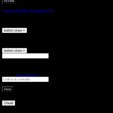
-
Entra con SPID
Entra con CIE
Seleziona utente
button close
×
Recupero password
button close
×
E-mail
Verrà inviato un messaggio
all'indirizzo indicato con le istruzioni necessarie.
Non hai una e-mail associata al nome utente? Effettua il reset della password
tramite la
Login Spaggiari
E-mail inviata, si prega di controllare la casella di posta elettronica!
Errore
Chiudi
Successo