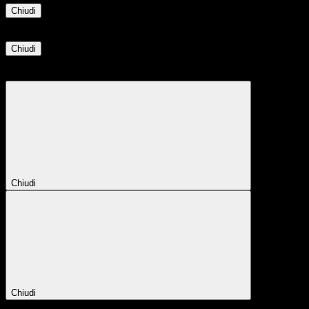
Chiudi
Informazione
Chiudi
Attendere...
Attendere il completamento dell'operazione...
Chiudi
Chiudi
Conferma