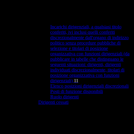
Incarichi dirigenziali, a qualsiasi titolo
conferiti, ivi inclusi quelli conferiti
discrezionalmente dall'organo di indirizzo
politico senza procedure pubbliche di
selezione e titolari di posizione
organizzativa con funzioni dirigenziali (da
pubblicare in tabelle che distinguano le
seguenti situazioni: dirigenti, dirigenti
individuati discrezionalmente, titolari di
posizione organizzativa con funzioni
dirigenziali)
11
Elenco posizioni dirigenziali discrezionali
Posti di funzione disponibili
Ruolo dirigenti
Dirigenti cessati