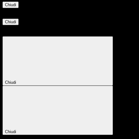
Chiudi
Informazione
Chiudi
Attendere...
Attendere il completamento dell'operazione...
Chiudi
Chiudi
Conferma