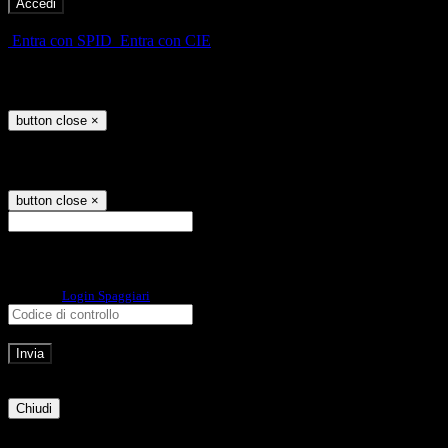
-
Entra con SPID
Entra con CIE
Seleziona utente
button close
×
Recupero password
button close
×
E-mail
Verrà inviato un messaggio
all'indirizzo indicato con le istruzioni necessarie.
Non hai una e-mail associata al nome utente? Effettua il reset della password
tramite la
Login Spaggiari
E-mail inviata, si prega di controllare la casella di posta elettronica!
Errore
Chiudi
Successo