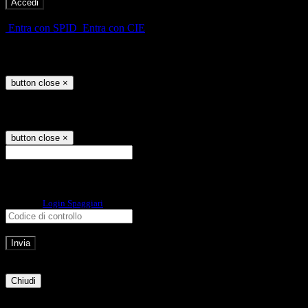
-
Entra con SPID
Entra con CIE
Seleziona utente
button close
×
Recupero password
button close
×
E-mail
Verrà inviato un messaggio
all'indirizzo indicato con le istruzioni necessarie.
Non hai una e-mail associata al nome utente? Effettua il reset della password
tramite la
Login Spaggiari
E-mail inviata, si prega di controllare la casella di posta elettronica!
Errore
Chiudi
Successo