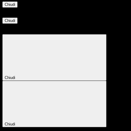
Chiudi
Informazione
Chiudi
Attendere...
Attendere il completamento dell'operazione...
Chiudi
Chiudi
Conferma