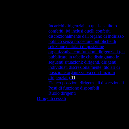
Incarichi dirigenziali, a qualsiasi titolo
conferiti, ivi inclusi quelli conferiti
discrezionalmente dall'organo di indirizzo
politico senza procedure pubbliche di
selezione e titolari di posizione
organizzativa con funzioni dirigenziali (da
pubblicare in tabelle che distinguano le
seguenti situazioni: dirigenti, dirigenti
individuati discrezionalmente, titolari di
posizione organizzativa con funzioni
dirigenziali)
11
Elenco posizioni dirigenziali discrezionali
Posti di funzione disponibili
Ruolo dirigenti
Dirigenti cessati