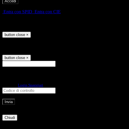
-
Entra con SPID
Entra con CIE
Seleziona utente
button close
×
Recupero password
button close
×
E-mail
Verrà inviato un messaggio
all'indirizzo indicato con le istruzioni necessarie.
Non hai una e-mail associata al nome utente? Effettua il reset della password
tramite la
Login Spaggiari
E-mail inviata, si prega di controllare la casella di posta elettronica!
Errore
Chiudi
Successo