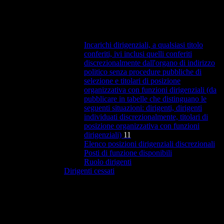
Incarichi dirigenziali, a qualsiasi titolo
conferiti, ivi inclusi quelli conferiti
discrezionalmente dall'organo di indirizzo
politico senza procedure pubbliche di
selezione e titolari di posizione
organizzativa con funzioni dirigenziali (da
pubblicare in tabelle che distinguano le
seguenti situazioni: dirigenti, dirigenti
individuati discrezionalmente, titolari di
posizione organizzativa con funzioni
dirigenziali)
11
Elenco posizioni dirigenziali discrezionali
Posti di funzione disponibili
Ruolo dirigenti
Dirigenti cessati