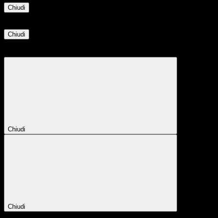
Chiudi
Informazione
Chiudi
Attendere...
Attendere il completamento dell'operazione...
Chiudi
Chiudi
Conferma