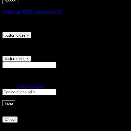
-
Entra con SPID
Entra con CIE
Seleziona utente
button close
×
Recupero password
button close
×
E-mail
Verrà inviato un messaggio
all'indirizzo indicato con le istruzioni necessarie.
Non hai una e-mail associata al nome utente? Effettua il reset della password
tramite la
Login Spaggiari
E-mail inviata, si prega di controllare la casella di posta elettronica!
Errore
Chiudi
Successo