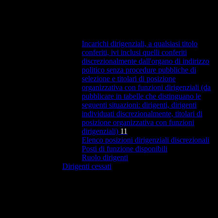
Incarichi dirigenziali, a qualsiasi titolo
conferiti, ivi inclusi quelli conferiti
discrezionalmente dall'organo di indirizzo
politico senza procedure pubbliche di
selezione e titolari di posizione
organizzativa con funzioni dirigenziali (da
pubblicare in tabelle che distinguano le
seguenti situazioni: dirigenti, dirigenti
individuati discrezionalmente, titolari di
posizione organizzativa con funzioni
dirigenziali)
11
Elenco posizioni dirigenziali discrezionali
Posti di funzione disponibili
Ruolo dirigenti
Dirigenti cessati