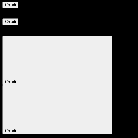
Chiudi
Informazione
Chiudi
Attendere...
Attendere il completamento dell'operazione...
Chiudi
Chiudi
Conferma