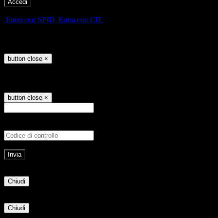
-
Entra con SPID
Entra con CIE
Seleziona utente
button close
×
Recupero password
button close
×
E-mail
Verrà inviato un messaggio all'indirizz
Non hai una e-mail associata al nome utente? Effettua il reset della password tram
E-mail inviata, si prega di controllare la casella di posta elettronica!
Errore
Chiudi
Successo
Chiudi
Informazione