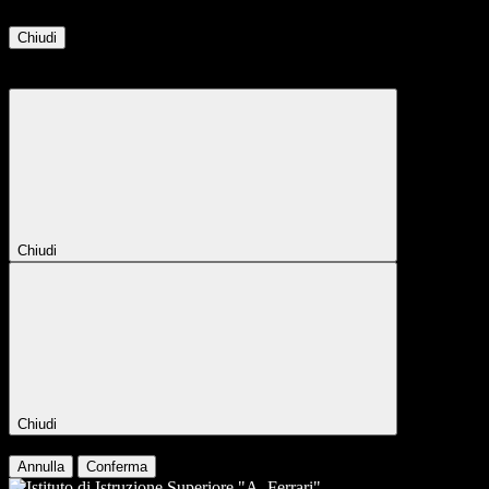
Chiudi
Attendere...
Attendere il completamento dell'operazione...
Chiudi
Chiudi
Conferma
Annulla
Conferma