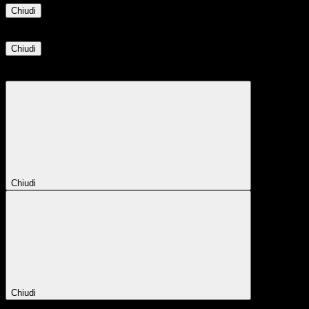
Chiudi
Informazione
Chiudi
Attendere...
Attendere il completamento dell'operazione...
Chiudi
Chiudi
Conferma