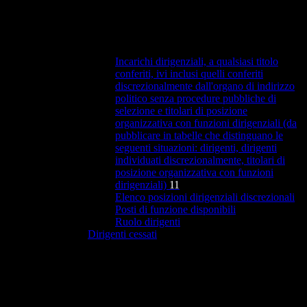
Incarichi dirigenziali, a qualsiasi titolo
conferiti, ivi inclusi quelli conferiti
discrezionalmente dall'organo di indirizzo
politico senza procedure pubbliche di
selezione e titolari di posizione
organizzativa con funzioni dirigenziali (da
pubblicare in tabelle che distinguano le
seguenti situazioni: dirigenti, dirigenti
individuati discrezionalmente, titolari di
posizione organizzativa con funzioni
dirigenziali)
11
Elenco posizioni dirigenziali discrezionali
Posti di funzione disponibili
Ruolo dirigenti
Dirigenti cessati