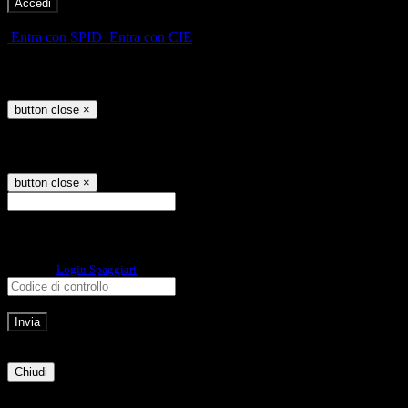
-
Entra con SPID
Entra con CIE
Seleziona utente
button close
×
Recupero password
button close
×
E-mail
Verrà inviato un messaggio
all'indirizzo indicato con le istruzioni necessarie.
Non hai una e-mail associata al nome utente? Effettua il reset della password
tramite la
Login Spaggiari
E-mail inviata, si prega di controllare la casella di posta elettronica!
Errore
Chiudi
Successo