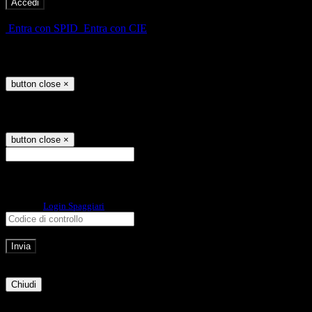
-
Entra con SPID
Entra con CIE
Seleziona utente
button close
×
Recupero password
button close
×
E-mail
Verrà inviato un messaggio
all'indirizzo indicato con le istruzioni necessarie.
Non hai una e-mail associata al nome utente? Effettua il reset della password
tramite la
Login Spaggiari
E-mail inviata, si prega di controllare la casella di posta elettronica!
Errore
Chiudi
Successo