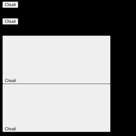
Chiudi
Informazione
Chiudi
Attendere...
Attendere il completamento dell'operazione...
Chiudi
Chiudi
Conferma