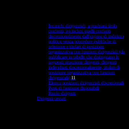
Incarichi dirigenziali, a qualsiasi titolo
conferiti, ivi inclusi quelli conferiti
discrezionalmente dall'organo di indirizzo
politico senza procedure pubbliche di
selezione e titolari di posizione
organizzativa con funzioni dirigenziali (da
pubblicare in tabelle che distinguano le
seguenti situazioni: dirigenti, dirigenti
individuati discrezionalmente, titolari di
posizione organizzativa con funzioni
dirigenziali)
11
Elenco posizioni dirigenziali discrezionali
Posti di funzione disponibili
Ruolo dirigenti
Dirigenti cessati