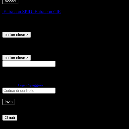
-
Entra con SPID
Entra con CIE
Seleziona utente
button close
×
Recupero password
button close
×
E-mail
Verrà inviato un messaggio
all'indirizzo indicato con le istruzioni necessarie.
Non hai una e-mail associata al nome utente? Effettua il reset della password
tramite la
Login Spaggiari
E-mail inviata, si prega di controllare la casella di posta elettronica!
Errore
Chiudi
Successo