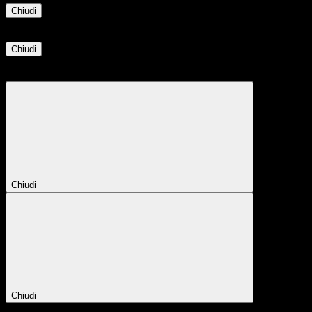
Chiudi
Informazione
Chiudi
Attendere...
Attendere il completamento dell'operazione...
Chiudi
Chiudi
Conferma