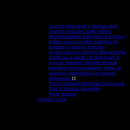
Incarichi dirigenziali, a qualsiasi titolo
conferiti, ivi inclusi quelli conferiti
discrezionalmente dall'organo di indirizzo
politico senza procedure pubbliche di
selezione e titolari di posizione
organizzativa con funzioni dirigenziali (da
pubblicare in tabelle che distinguano le
seguenti situazioni: dirigenti, dirigenti
individuati discrezionalmente, titolari di
posizione organizzativa con funzioni
dirigenziali)
11
Elenco posizioni dirigenziali discrezionali
Posti di funzione disponibili
Ruolo dirigenti
Dirigenti cessati