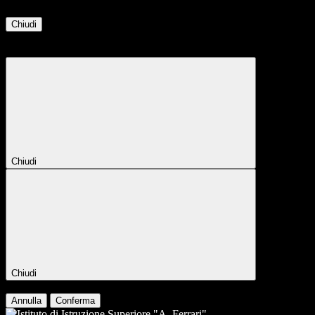
Chiudi
Attendere...
Attendere il completamento dell'operazione...
Chiudi
Chiudi
Conferma
Annulla
Conferma