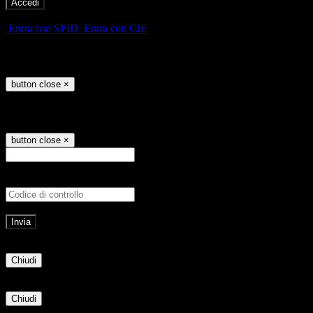
-
Entra con SPID
Entra con CIE
Seleziona utente
button close
×
Recupero password
button close
×
E-mail
Verrà inviato un messaggio all'indirizz
Non hai una e-mail associata al nome utente? Effettua il reset della password tram
E-mail inviata, si prega di controllare la casella di posta elettronica!
Errore
Chiudi
Successo
Chiudi
Informazione