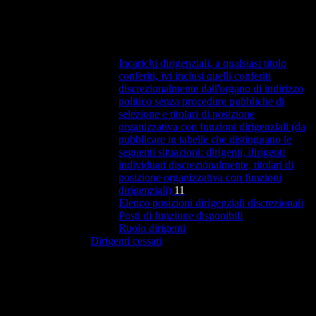
Incarichi dirigenziali, a qualsiasi titolo
conferiti, ivi inclusi quelli conferiti
discrezionalmente dall'organo di indirizzo
politico senza procedure pubbliche di
selezione e titolari di posizione
organizzativa con funzioni dirigenziali (da
pubblicare in tabelle che distinguano le
seguenti situazioni: dirigenti, dirigenti
individuati discrezionalmente, titolari di
posizione organizzativa con funzioni
dirigenziali)
11
Elenco posizioni dirigenziali discrezionali
Posti di funzione disponibili
Ruolo dirigenti
Dirigenti cessati