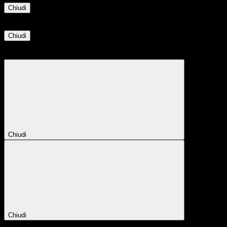
Chiudi
Informazione
Chiudi
Attendere...
Attendere il completamento dell'operazione...
Chiudi
Chiudi
Conferma