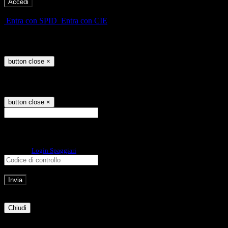
-
Entra con SPID
Entra con CIE
Seleziona utente
button close
×
Recupero password
button close
×
E-mail
Verrà inviato un messaggio
all'indirizzo indicato con le istruzioni necessarie.
Non hai una e-mail associata al nome utente? Effettua il reset della password
tramite la
Login Spaggiari
E-mail inviata, si prega di controllare la casella di posta elettronica!
Errore
Chiudi
Successo