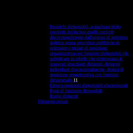
Incarichi dirigenziali, a qualsiasi titolo
conferiti, ivi inclusi quelli conferiti
discrezionalmente dall'organo di indirizzo
politico senza procedure pubbliche di
selezione e titolari di posizione
organizzativa con funzioni dirigenziali (da
pubblicare in tabelle che distinguano le
seguenti situazioni: dirigenti, dirigenti
individuati discrezionalmente, titolari di
posizione organizzativa con funzioni
dirigenziali)
11
Elenco posizioni dirigenziali discrezionali
Posti di funzione disponibili
Ruolo dirigenti
Dirigenti cessati