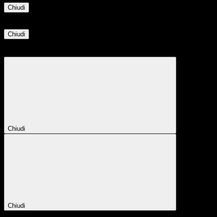
Chiudi
Informazione
Chiudi
Attendere...
Attendere il completamento dell'operazione...
Chiudi
Chiudi
Conferma