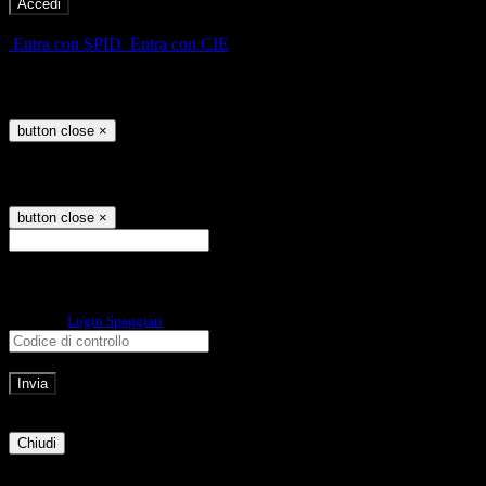
-
Entra con SPID
Entra con CIE
Seleziona utente
button close
×
Recupero password
button close
×
E-mail
Verrà inviato un messaggio
all'indirizzo indicato con le istruzioni necessarie.
Non hai una e-mail associata al nome utente? Effettua il reset della password
tramite la
Login Spaggiari
E-mail inviata, si prega di controllare la casella di posta elettronica!
Errore
Chiudi
Successo