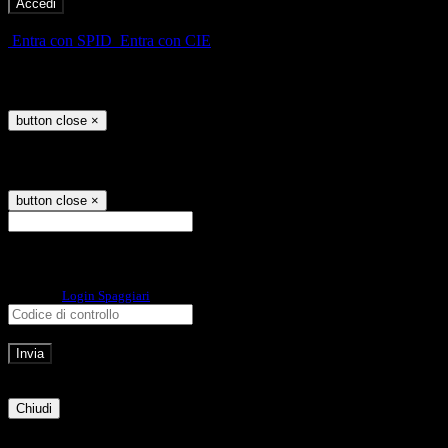
-
Entra con SPID
Entra con CIE
Seleziona utente
button close
×
Recupero password
button close
×
E-mail
Verrà inviato un messaggio
all'indirizzo indicato con le istruzioni necessarie.
Non hai una e-mail associata al nome utente? Effettua il reset della password
tramite la
Login Spaggiari
E-mail inviata, si prega di controllare la casella di posta elettronica!
Errore
Chiudi
Successo