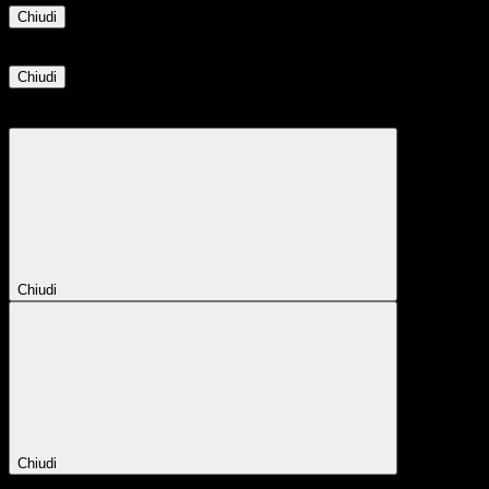
Chiudi
Informazione
Chiudi
Attendere...
Attendere il completamento dell'operazione...
Chiudi
Chiudi
Conferma