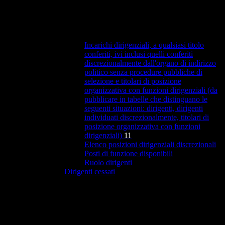
Incarichi dirigenziali, a qualsiasi titolo
conferiti, ivi inclusi quelli conferiti
discrezionalmente dall'organo di indirizzo
politico senza procedure pubbliche di
selezione e titolari di posizione
organizzativa con funzioni dirigenziali (da
pubblicare in tabelle che distinguano le
seguenti situazioni: dirigenti, dirigenti
individuati discrezionalmente, titolari di
posizione organizzativa con funzioni
dirigenziali)
11
Elenco posizioni dirigenziali discrezionali
Posti di funzione disponibili
Ruolo dirigenti
Dirigenti cessati