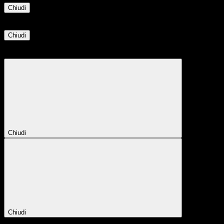
Chiudi
Informazione
Chiudi
Attendere...
Attendere il completamento dell'operazione...
Chiudi
Chiudi
Conferma