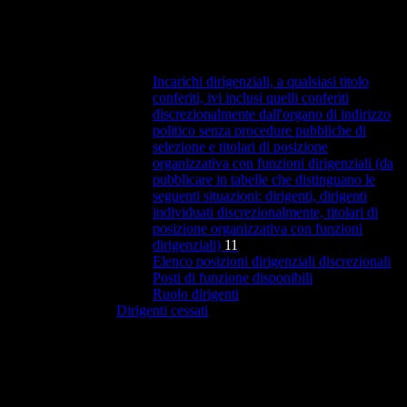
Incarichi dirigenziali, a qualsiasi titolo
conferiti, ivi inclusi quelli conferiti
discrezionalmente dall'organo di indirizzo
politico senza procedure pubbliche di
selezione e titolari di posizione
organizzativa con funzioni dirigenziali (da
pubblicare in tabelle che distinguano le
seguenti situazioni: dirigenti, dirigenti
individuati discrezionalmente, titolari di
posizione organizzativa con funzioni
dirigenziali)
11
Elenco posizioni dirigenziali discrezionali
Posti di funzione disponibili
Ruolo dirigenti
Dirigenti cessati