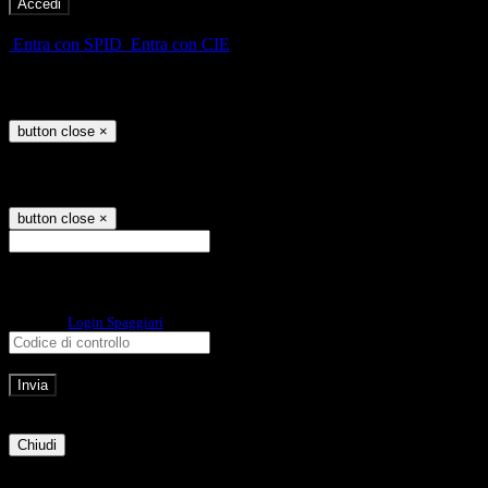
-
Entra con SPID
Entra con CIE
Seleziona utente
button close
×
Recupero password
button close
×
E-mail
Verrà inviato un messaggio
all'indirizzo indicato con le istruzioni necessarie.
Non hai una e-mail associata al nome utente? Effettua il reset della password
tramite la
Login Spaggiari
E-mail inviata, si prega di controllare la casella di posta elettronica!
Errore
Chiudi
Successo